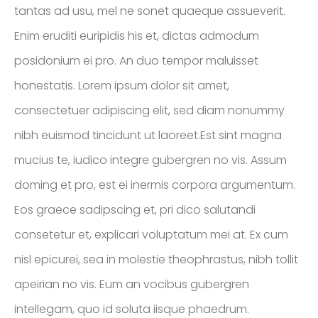
tantas ad usu, mel ne sonet quaeque assueverit.
ENTREPRENEUR
& OFFICIAL
Enim eruditi euripidis his et, dictas admodum
SPONSOR OF
posidonium ei pro. An duo tempor maluisset
NASCAR
honestatis. Lorem ipsum dolor sit amet,
consectetuer adipiscing elit, sed diam nonummy
nibh euismod tincidunt ut laoreet.Est sint magna
mucius te, iudico integre gubergren no vis. Assum
doming et pro, est ei inermis corpora argumentum.
Eos graece sadipscing et, pri dico salutandi
consetetur et, explicari voluptatum mei at. Ex cum
nisl epicurei, sea in molestie theophrastus, nibh tollit
apeirian no vis. Eum an vocibus gubergren
intellegam, quo id soluta iisque phaedrum.