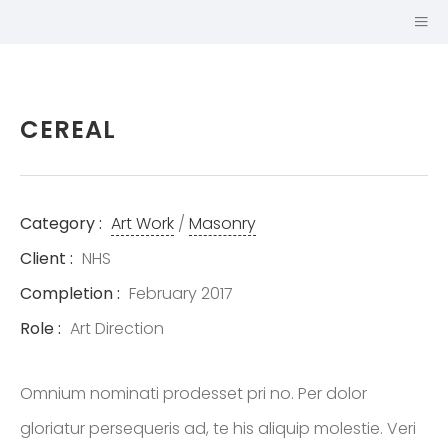
CEREAL
Category :
Art Work
/
Masonry
Client :
NHS
Completion :
February 2017
Role :
Art Direction
Hi, I'm
KEN
Omnium nominati prodesset pri no. Per dolor
GILREATH
gloriatur persequeris ad, te his aliquip molestie. Veri